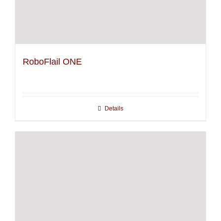
RoboFlail ONE
Details