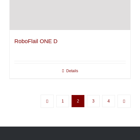
RoboFlail ONE D
Details
1
2
3
4