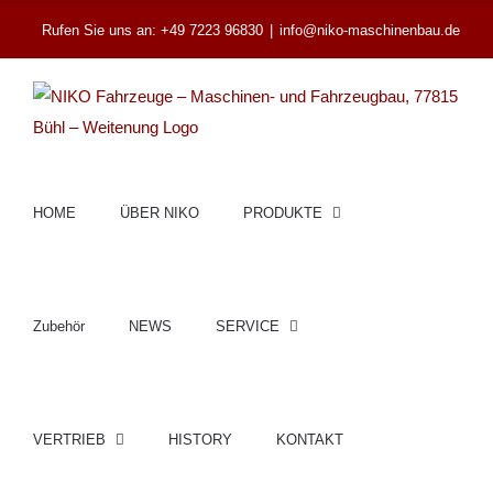
Zum
Rufen Sie uns an: +49 7223 96830
|
info@niko-maschinenbau.de
Inhalt
springen
HOME
ÜBER NIKO
PRODUKTE
Zubehör
NEWS
SERVICE
VERTRIEB
HISTORY
KONTAKT