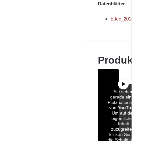
Datenblätter
E.tec_2018
Produkt
Sie sehen
gerade einen
Platzhalterinhalt
von
YouTube
.
Um auf den
eigentlichen
Inhalt
zuzugreifen,
klicken Sie auf
die Schaltfläche