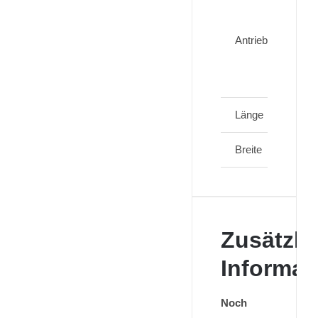
V
Antrieb
Länge
Breite
Zusätzli
Informat
Noch