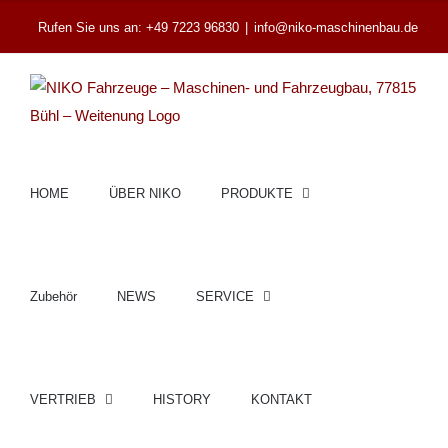
Zum
Rufen Sie uns an: +49 7223 96830
|
info@niko-maschinenbau.de
Inhalt
springen
HOME
ÜBER NIKO
PRODUKTE
Zubehör
NEWS
SERVICE
VERTRIEB
HISTORY
KONTAKT