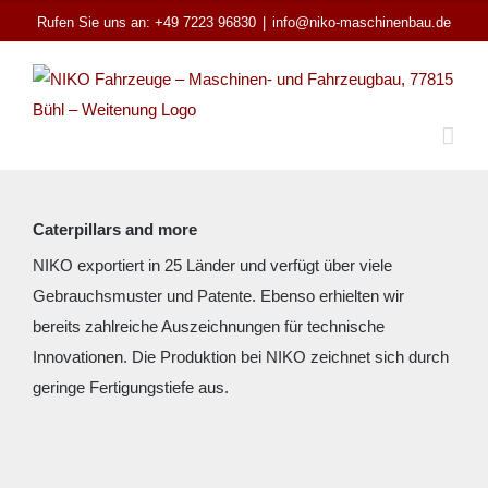
Zum
Rufen Sie uns an: +49 7223 96830
|
info@niko-maschinenbau.de
Inhalt
springen
Caterpillars and more
NIKO exportiert in 25 Länder und verfügt über viele
Gebrauchsmuster und Patente. Ebenso erhielten wir
bereits zahlreiche Auszeichnungen für technische
Innovationen. Die Produktion bei NIKO zeichnet sich durch
geringe Fertigungstiefe aus.