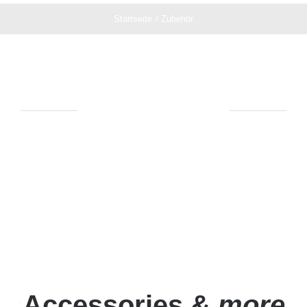
Startseite
Zubehör
ZUBEHÖR
Für unsere Raupenfahrzeuge
Accessories &
more