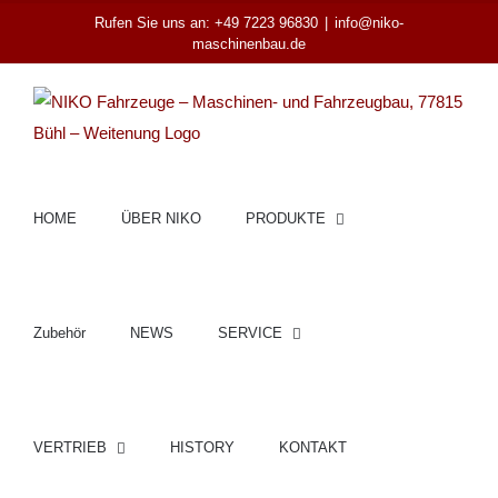
Zum
Rufen Sie uns an: +49 7223 96830
|
info@niko-
maschinenbau.de
Inhalt
springen
HOME
ÜBER NIKO
PRODUKTE
Zubehör
NEWS
SERVICE
VERTRIEB
HISTORY
KONTAKT