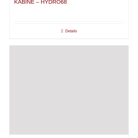
KABINE – HYDRO68
Details