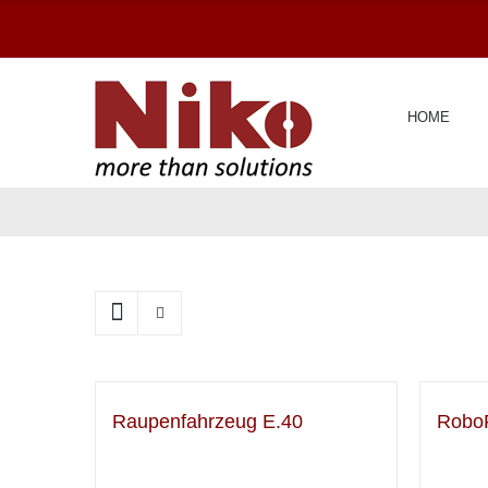
Zum
Inhalt
springen
HOME
Raupenfahrzeug E.40
RoboF