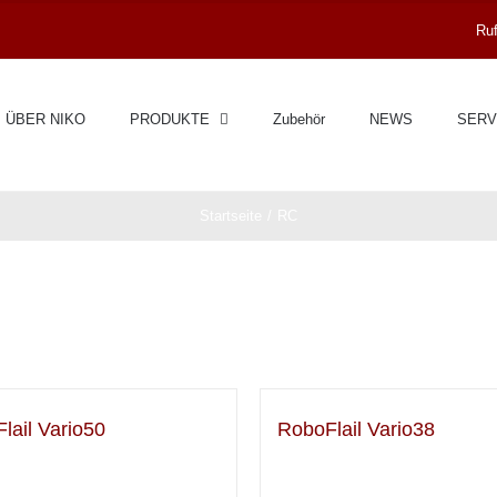
Ruf
ÜBER NIKO
PRODUKTE
Zubehör
NEWS
SERV
Startseite
RC
lail Vario50
RoboFlail Vario38