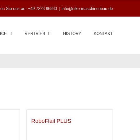
en Sie uns an: +49 7223 96830
|
info@niko-maschinenbau.de
ICE
VERTRIEB
HISTORY
KONTAKT
RoboFlail PLUS