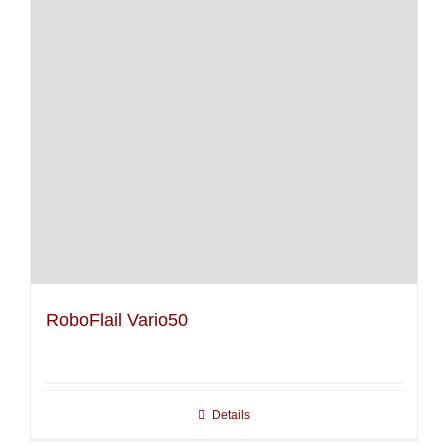
RoboFlail Vario50
Details