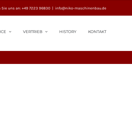
 Sie uns an: +49 7223 96830
|
info@niko-maschinenbau.de
ICE
VERTRIEB
HISTORY
KONTAKT