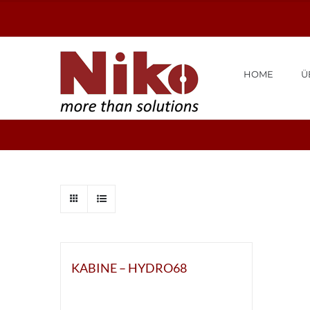
Zum
Inhalt
springen
HOME
Ü
KABINE – HYDRO68