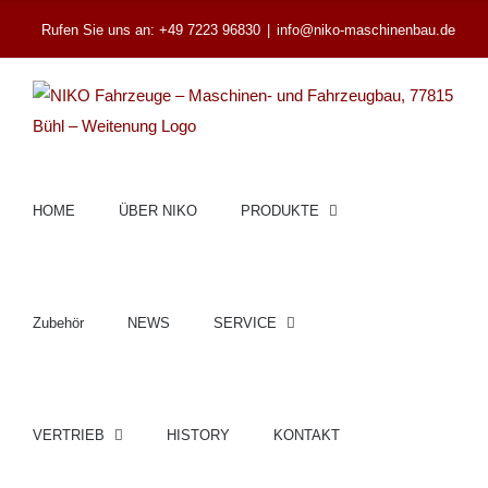
Zum
Rufen Sie uns an: +49 7223 96830
|
info@niko-maschinenbau.de
Inhalt
springen
HOME
ÜBER NIKO
PRODUKTE
Zubehör
NEWS
SERVICE
VERTRIEB
HISTORY
KONTAKT