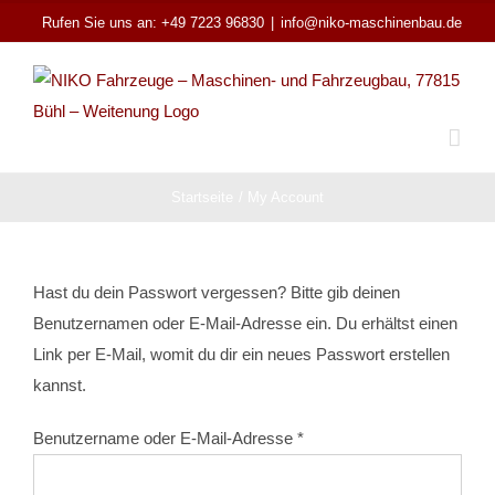
Zum
Rufen Sie uns an: +49 7223 96830
|
info@niko-maschinenbau.de
Inhalt
springen
Startseite
My Account
Hast du dein Passwort vergessen? Bitte gib deinen
Benutzernamen oder E-Mail-Adresse ein. Du erhältst einen
Link per E-Mail, womit du dir ein neues Passwort erstellen
kannst.
Erforderlich
Benutzername oder E-Mail-Adresse
*