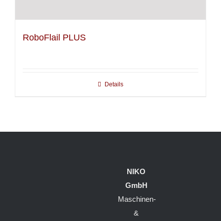
RoboFlail PLUS
Details
NIKO
GmbH
Maschinen-
&