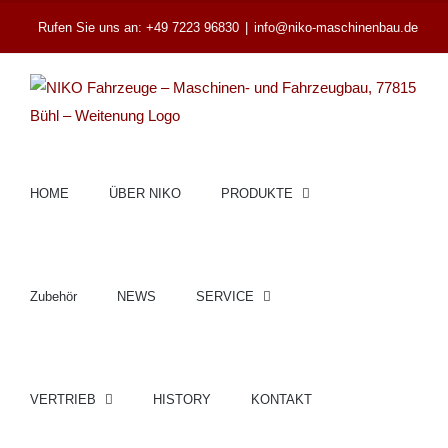
Zum
Rufen Sie uns an: +49 7223 96830
|
info@niko-maschinenbau.de
Inhalt
springen
HOME
ÜBER NIKO
PRODUKTE
Zubehör
NEWS
SERVICE
VERTRIEB
HISTORY
KONTAKT